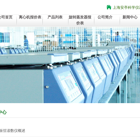
上海安亭科学仪
公司首页
离心机报价表
产品列表
旋转蒸发器报
公司简介
新闻中心
价表
中心
66]振弦读数仪概述